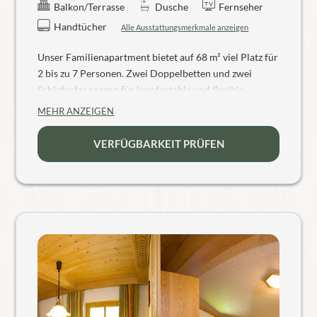
Balkon/Terrasse
Dusche
Fernseher
Handtücher
Alle Ausstattungsmerkmale anzeigen
Unser Familienapartment bietet auf 68 m² viel Platz für
2 bis zu 7 Personen. Zwei Doppelbetten und zwei
Schlafsofas sorgen für komfortable und flexible
Schlafmöglichkeiten.
MEHR ANZEIGEN
Die voll ausgestattete Küche ist ideal für
Selbstversorger. Im Sommer laden die zwei Balkone mit
VERFÜGBARKEIT PRÜFEN
Sitzmöbeln und einer Hängematte zum Entspannen ein
– genießen Sie die frische Bergluft und den schönen
Blick auf die umliegende Natur.
Zur weiteren Ausstattung gehören eine Dusche, TV
sowie frische Handtücher. Das Apartment eignet sich
perfekt für Familien und Gruppen, die Erholung und
Komfort suchen