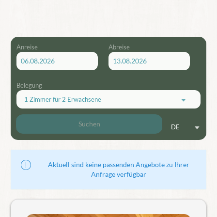
Anreise
Abreise
Belegung
1 Zimmer
für
2 Erwachsene
Suchen
DE
Aktuell sind keine passenden Angebote zu Ihrer
Anfrage verfügbar