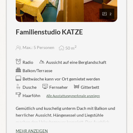
2
Familienstudio KATZE
2
Max.: 5 Personen
50
m
Radio
Aussicht auf eine Berglandschaft
Balkon/Terrasse
Bettwäsche kann vor Ort gemietet werden
Dusche
Fernseher
Gitterbett
Haarföhn
Alle Ausstattungsmerkmale anzeigen
Gemütlich und kuschelig unterm Dach mit Balkon und
herrlicher Aussicht. Hängesessel und Liegstühle
machen den Urlaubsgenuss komplett. Der Ausblick
über Wiesen, Garten und Berge ist so richtig
MEHR ANZEIGEN