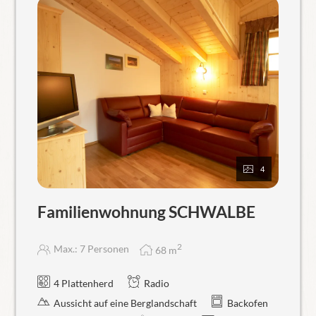
4
Familienwohnung SCHWALBE
2
Max.: 7 Personen
68
m
4 Plattenherd
Radio
Aussicht auf eine Berglandschaft
Backofen