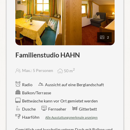
2
Familienstudio HAHN
2
Max.: 5 Personen
50
m
Radio
Aussicht auf eine Berglandschaft
Balkon/Terrasse
Bettwäsche kann vor Ort gemietet werden
Dusche
Fernseher
Gitterbett
Haarföhn
Alle Ausstattungsmerkmale anzeigen
Gemütlich und kuschelig unterm Dach mit Balkon und